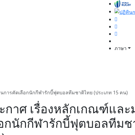
ภาษา
การคัดเลือกนักกีฬารักบี้ฟุตบอลทีมชาติไทย (ประเภท 15 คน)
ะกาศ เรื่องหลักเกณฑ์แล
ือกนักกีฬารักบี้ฟุตบอลทีม