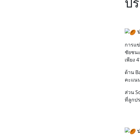
ปร
ป
การแข่
ชัยชนะ
เพียง 
ด้าน B
คะแนน 
ส่วน S
ที่ลูก
ป