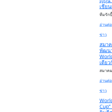
ญี่ปุ
เชียน
ทีมรัก
อ่านต่อ
ข่าว
สมาคม
พัฒนา
Worl
เดียว
สมาคมก
อ่านต่อ
ข่าว
World
Cup”